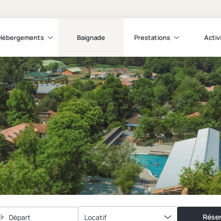
Hébergements
Baignade
Prestations
Activ
Réser
Départ
Locatif