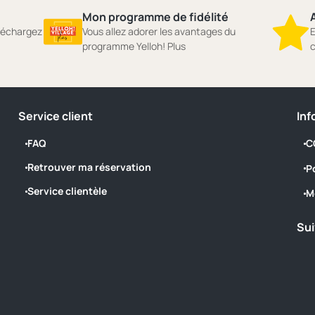
Mon programme de fidélité
A
éléchargez
Vous allez adorer les avantages du
E
programme Yelloh! Plus
c
Service client
Inf
FAQ
C
Retrouver ma réservation
P
Service clientèle
M
Sui