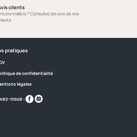
vis clients
ncore indécis ? Consultez les avis de nos
lients
os pratiques
GV
olitique de confidentialité
entions légales
Retrouvez-
Retrouvez-
vez-nous :
nous
nous
sur
sur
https://www.facebook.com/p/Camping-
https://www.instagram.com/village_west
Le-
Village-