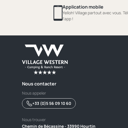
Application mobile
Yelloh! Village partout avec vous. T
l'app !
Nous contacter
Nous appeler
+33 (0)5 56 09 10 60
Nous trouver
Chemin de Bécassine - 33990 Hourtin