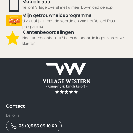
Mobiele app
Yelloh! Village overal met u mee. Download de app!
Mijn getrouwheidsprogramma
U zult blij zijn met de voordelen van het Yelloh! Plus-
programma
Klantenbeoordelingen
Nog steeds onbeslist? Lees de beoordelingen van onze
klanten
Contact
Bel ons
+33 (0)5 56 09 10 60