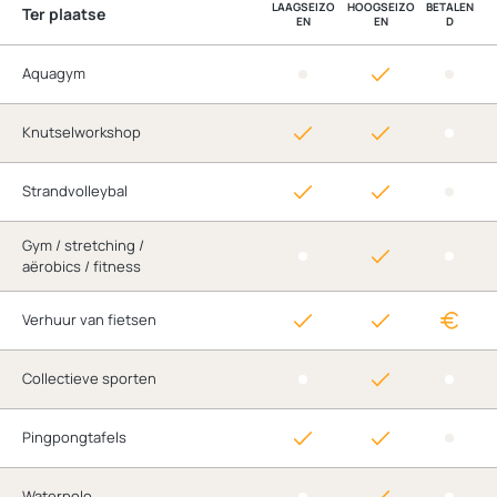
LAAGSEIZO
HOOGSEIZO
BETALEN
Ter plaatse
EN
EN
D
Aquagym
Knutselworkshop
Strandvolleybal
Gym / stretching /
aërobics / fitness
Verhuur van fietsen
Collectieve sporten
Pingpongtafels
Waterpolo