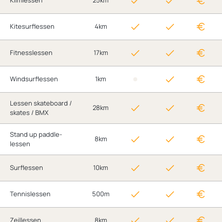
Klimlessen
25km
Kitesurflessen
4km
Fitnesslessen
17km
Windsurflessen
1km
Lessen skateboard /
28km
skates / BMX
Stand up paddle-
8km
lessen
Surflessen
10km
Tennislessen
500m
Zeillessen
8km