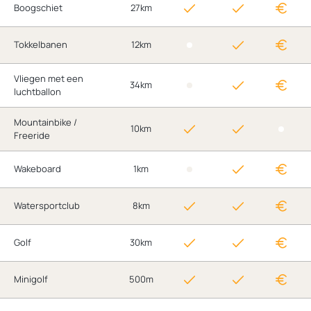
Boogschiet
27km
Tokkelbanen
12km
Vliegen met een
34km
luchtballon
Mountainbike /
10km
Freeride
Wakeboard
1km
Watersportclub
8km
Golf
30km
Minigolf
500m