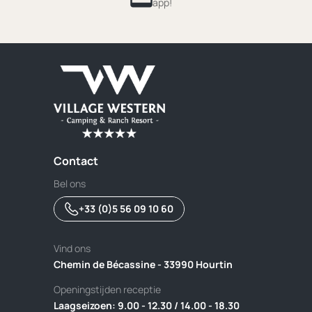
app!
Contact
Bel ons
+33 (0)5 56 09 10 60
Vind ons
Chemin de Bécassine - 33990 Hourtin
Openingstijden receptie
Laagseizoen: 9.00 - 12.30 / 14.00 - 18.30 ‎ ‎ ‎ ‎ ‎ ‎ ‎ ‎ ‎ ‎ ‎ ‎ ‎ ‎ ‎ ‎ ‎ ‎ ‎ ‎ ‎ ‎ ‎ ‎ ‎ ‎ ‎ ‎ ‎ ‎ ‎ ‎ ‎ ‎ ‎ ‎ ‎ ‎ 