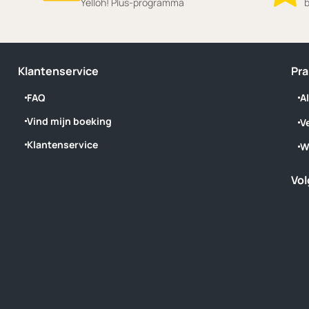
Yelloh! Plus-programma
b
Klantenservice
Pra
FAQ
A
Vind mijn boeking
V
Klantenservice
W
Vol
‎ ‎ ‎ ‎ ‎