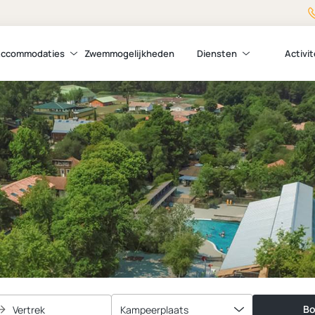
ccommodaties
Zwemmogelijkheden
Diensten
Activi
Bo
Vertrek
Kampeerplaats