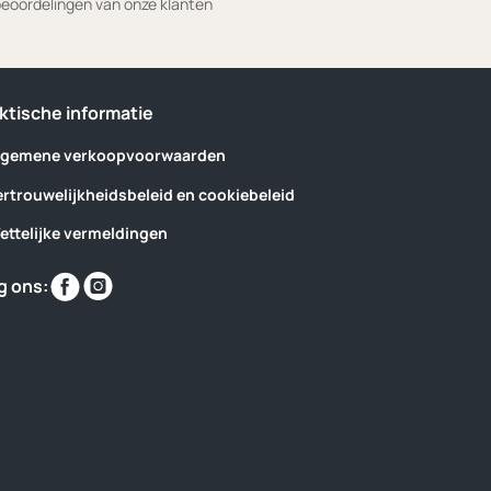
eoordelingen van onze klanten
ktische informatie
lgemene verkoopvoorwaarden
ertrouwelijkheidsbeleid en cookiebeleid
ettelijke vermeldingen
Vind
Vind
g ons:
ons
ons
op
op