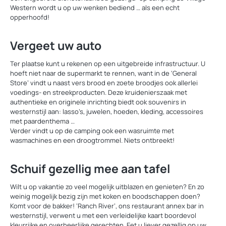
Western wordt u op uw wenken bediend … als een echt
opperhoofd!
Vergeet uw auto
Ter plaatse kunt u rekenen op een uitgebreide infrastructuur. U
hoeft niet naar de supermarkt te rennen, want in de ‘General
Store’ vindt u naast vers brood en zoete broodjes ook allerlei
voedings- en streekproducten. Deze kruidenierszaak met
authentieke en originele inrichting biedt ook souvenirs in
westernstijl aan: lasso’s, juwelen, hoeden, kleding, accessoires
met paardenthema …
Verder vindt u op de camping ook een wasruimte met
wasmachines en een droogtrommel. Niets ontbreekt!
Schuif gezellig mee aan tafel
Wilt u op vakantie zo veel mogelijk uitblazen en genieten? En zo
weinig mogelijk bezig zijn met koken en boodschappen doen?
Komt voor de bakker! ‘Ranch River’, ons restaurant annex bar in
westernstijl, verwent u met een verleidelijke kaart boordevol
kleurrijke en overheerlijke gerechten. Eet u liever gezellig op uw