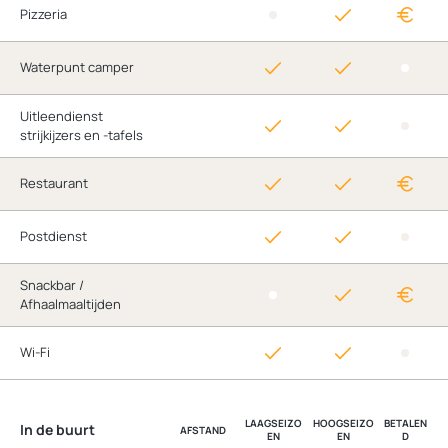
Pizzeria
Waterpunt camper
Uitleendienst
strijkijzers en -tafels
Restaurant
Postdienst
Snackbar /
Afhaalmaaltijden
Wi-Fi
LAAGSEIZO
HOOGSEIZO
BETALEN
In de buurt
AFSTAND
EN
EN
D