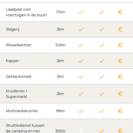
Laadpaal voor
17km
voertuigen in de buurt
Slagerij
2km
Wisselkantoor
50km
Kapper
2km
Geldautomaat
2km
Kruidenier /
2km
Supermarkt
Multimediaruimte
18km
Shuttledienst tussen
de camping en het
300m