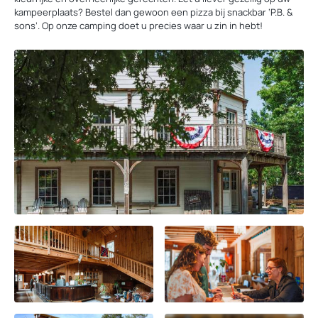
kampeerplaats? Bestel dan gewoon een pizza bij snackbar ‘P.B. &
sons’. Op onze camping doet u precies waar u zin in hebt!